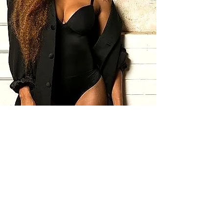
Promoção
EM BREVE
Fique por dentro das novidades sobre
a Aline em primeira mão nos grupos
oficiais do
Fã-Clube Aline Wirley, além
de poder interagir com outros fãs