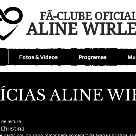
FÃ-CLUBE OFICIA
ALINE WIRL
Fotos & Vídeos
Programas
Mus
ÍCIAS ALINE WI
 de leitura
 Christina
e participou do show "Amor para começar” da Maria Christina, sua 