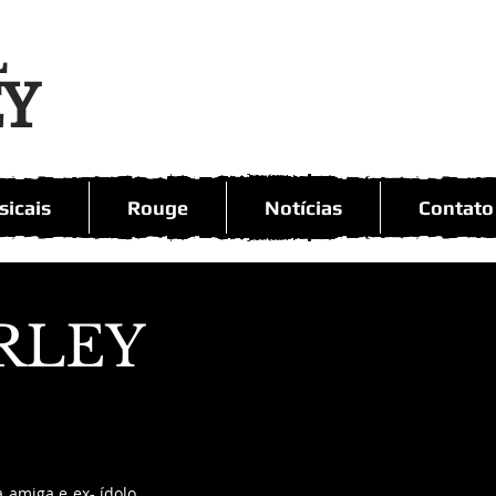
L
EY
icais
Rouge
Notícias
Contato
RLEY
amiga e ex- ídolo, 