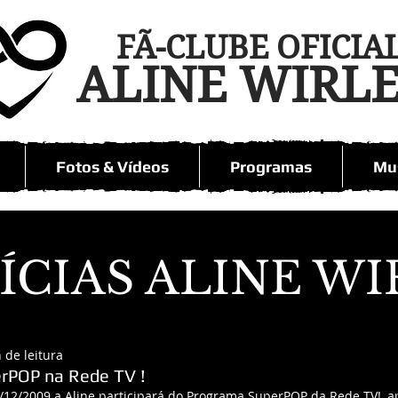
FÃ-CLUBE OFICIA
ALINE WIRL
Fotos & Vídeos
Programas
Mus
ÍCIAS ALINE WI
 de leitura
erPOP na Rede TV !
/12/2009 a Aline participará do Programa SuperPOP da Rede TV!, a