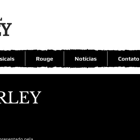
L
EY
icais
Rouge
Notícias
Contato
RLEY
presentado pela 