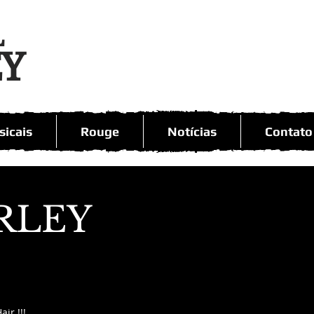
L
EY
icais
Rouge
Notícias
Contato
RLEY
ir !!! 