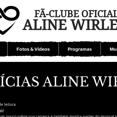
FÃ-CLUBE OFICIA
ALINE WIRL
Fotos & Vídeos
Programas
Mus
ÍCIAS ALINE WI
e leitura
ir
 um pouco sobre sua carreira e também mostra partes do musical Ha