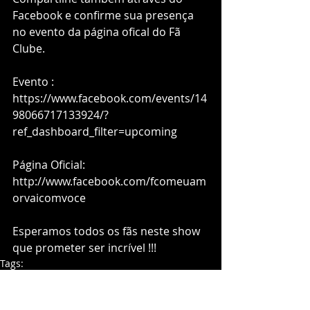
Facebook e confirme sua presença 
no evento da página ofical do Fã 
Clube. 
Evento : 
https://www.facebook.com/events/14
98066717133924/?
ref_dashboard_filter=upcoming 
Página Oficial: 
http://www.facebook.com/fcomeuam
orvaicomvoce 
Esperamos todos os fãs neste show 
que prometer ser incrível !!!
Tags:
aline wirley
amor
aline wily
show
show ritualística
aline wirley show
show ritualistica
novo show
rio de janeiro
show no rio de janeiro